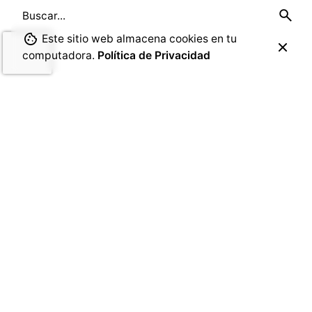
Search
for
Este sitio web almacena cookies en tu
computadora.
Política de Privacidad
Entradas recientes
¿Qué son los estudios de futuros?
La generación ansiosa
No es una disrupción de Inteligencia Artificial, es un
problema de “pensamiento” humano
La teoría Let Them de Mel Robbins
Pensar como un futurista